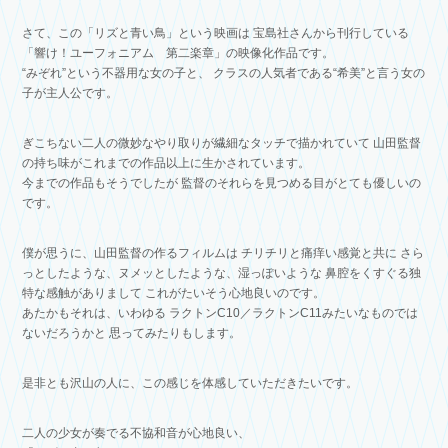
さて、この「リズと青い鳥」という映画は
宝島社さんから刊行している
「響け！ユーフォニアム 第二楽章」の映像化作品です。
“みぞれ”という不器用な女の子と、
クラスの人気者である“希美”と言う女の
子が主人公です。
ぎこちない二人の微妙なやり取りが繊細なタッチで描かれていて
山田監督
の持ち味がこれまでの作品以上に生かされています。
今までの作品もそうでしたが
監督のそれらを見つめる目がとても優しいの
です。
僕が思うに、山田監督の作るフィルムは
チリチリと痛痒い感覚と共に
さら
っとしたような、ヌメッとしたような、湿っぽいような
鼻腔をくすぐる独
特な感触がありまして
これがたいそう心地良いのです。
あたかもそれは、いわゆる
ラクトンC10／ラクトンC11みたいなものでは
ないだろうかと
思ってみたりもします。
是非とも沢山の人に、この感じを体感していただきたいです。
二人の少女が奏でる不協和音が心地良い、