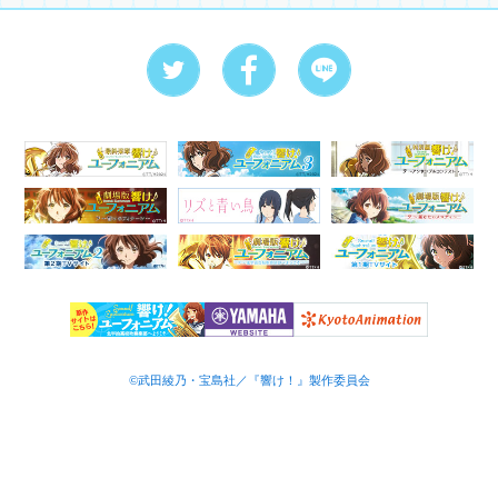
©武田綾乃・宝島社／『響け！』製作委員会