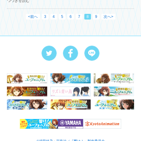
つづきを読む
ペストリ…
<前へ
3
4
5
6
7
8
9
次へ>
©武田綾乃・宝島社／『響け！』製作委員会