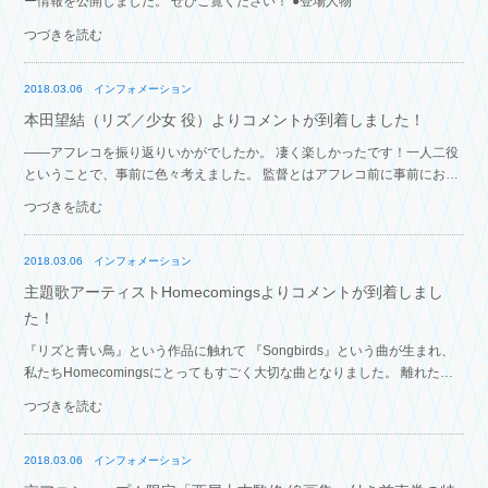
ー情報を公開しました。 ぜひご覧ください！ ●登場人物
つづきを読む
2018.03.06
インフォメーション
本田望結（リズ／少女 役）よりコメントが到着しました！
――アフレコを振り返りいかがでしたか。 凄く楽しかったです！一人二役
ということで、事前に色々考えました。 監督とはアフレコ前に事前にお会
いできていなかったので、キャラクターに色を付け過ぎてはダメかなと思
つづきを読む
っていました…
2018.03.06
インフォメーション
主題歌アーティストHomecomingsよりコメントが到着しまし
た！
『リズと青い鳥』という作品に触れて 『Songbirds』という曲が生まれ、
私たちHomecomingsにとってもすごく大切な曲となりました。 離れたり
近づいたりする二つの線、 「歌にしておけば忘れないでおけるだろうか」
つづきを読む
という 密…
2018.03.06
インフォメーション