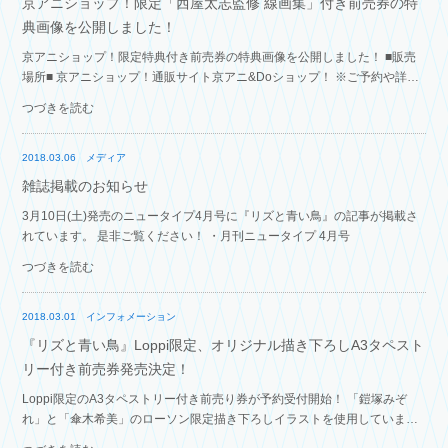
京アニショップ！限定「西屋太志監修 線画集」付き前売券の特
典画像を公開しました！
京アニショップ！限定特典付き前売券の特典画像を公開しました！ ■販売
場所■ 京アニショップ！通販サイト京アニ&Doショップ！ ※ご予約や詳細
情報に関しましては、京アニショップ！通販サイトをご覧ください。
つづきを読む
2018.03.06
メディア
雑誌掲載のお知らせ
3月10日(土)発売のニュータイプ4月号に『リズと青い鳥』の記事が掲載さ
れています。 是非ご覧ください！ ・月刊ニュータイプ 4月号
つづきを読む
2018.03.01
インフォメーション
『リズと青い鳥』Loppi限定、オリジナル描き下ろしA3タペスト
リー付き前売券発売決定！
Loppi限定のA3タペストリー付き前売り券が予約受付開始！ 「鎧塚みぞ
れ」と「傘木希美」のローソン限定描き下ろしイラストを使用していま
す！ ※商品画像は後日公開いたします。 【セット内容】 オリジナルA3タ