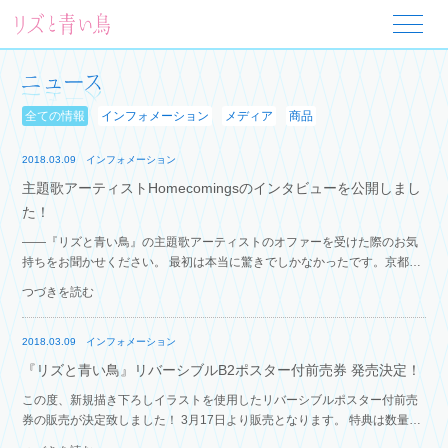
全ての情報
インフォメーション
メディア
商品
2018.03.09
インフォメーション
主題歌アーティストHomecomingsのインタビューを公開しまし
た！
――『リズと青い鳥』の主題歌アーティストのオファーを受けた際のお気
持ちをお聞かせください。 最初は本当に驚きでしかなかったです。京都ア
ニメーションさんの映画ということで、 僕たちが京都で活動しているバン
つづきを読む
ドだからかな…
2018.03.09
インフォメーション
『リズと青い鳥』リバーシブルB2ポスター付前売券 発売決定！
この度、新規描き下ろしイラストを使用したリバーシブルポスター付前売
券の販売が決定致しました！ 3月17日より販売となります。 特典は数量限
定となりますので、ご購入はお早めに！ 特典付き前売券3月17日より各劇